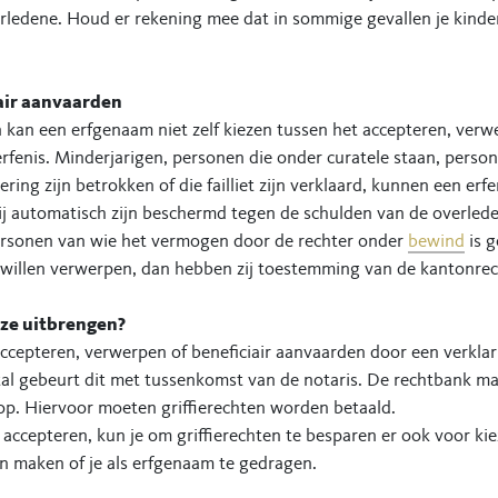
rledene. Houd er rekening mee dat in sommige gevallen je kinder
iair aanvaarden
kan een erfgenaam niet zelf kiezen tussen het accepteren, verwe
fenis. Minderjarigen, personen die onder curatele staan, person
ring zijn betrokken of die failliet zijn verklaard, kunnen een erfe
ij automatisch zijn beschermd tegen de schulden van de overlede
ersonen van wie het vermogen door de rechter onder
bewind
is g
 willen verwerpen, dan hebben zij toestemming van de kantonre
uze uitbrengen?
accepteren, verwerpen of beneficiair aanvaarden door een verklari
al gebeurt dit met tussenkomst van de notaris. De rechtbank m
 op. Hiervoor moeten griffierechten worden betaald.
lt accepteren, kun je om griffierechten te besparen er ook voor ki
en maken of je als erfgenaam te gedragen.