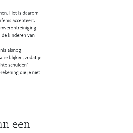
omen. Het is daarom
fenis accepteert.
emverontreiniging
n de kinderen van
enis alsnog
tie blijken, zodat je
hte schulden’
rekening die je niet
an een