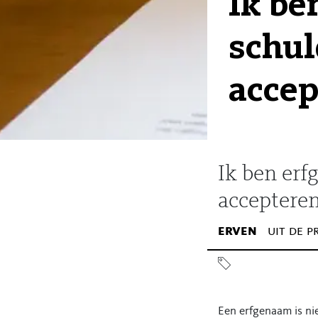
Ik be
schul
accep
Ik ben erf
acceptere
erven
uit de p
Een erfgenaam is ni