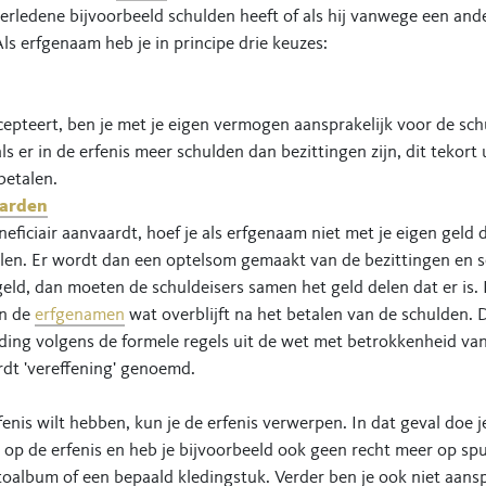
verledene bijvoorbeeld schulden heeft of als hij vanwege een an
Als erfgenaam heb je in principe drie keuzes:
ccepteert, ben je met je eigen vermogen aansprakelijk voor de schu
ls er in de erfenis meer schulden dan bezittingen zijn, dit tekort 
etalen.
aarden
eneficiair aanvaardt, hoef je als erfgenaam niet met je eigen geld 
alen. Er wordt dan een optelsom gemaakt van de bezittingen en s
ld, dan moeten de schuldeisers samen het geld delen dat er is. 
en de
erfgenamen
wat overblijft na het betalen van de schulden. D
rding volgens de formele regels uit de wet met betrokkenheid va
rdt 'vereffening' genoemd.
rfenis wilt hebben, kun je de erfenis verwerpen. In dat geval doe j
n op de erfenis en heb je bijvoorbeeld ook geen recht meer op sp
toalbum of een bepaald kledingstuk. Verder ben je ook niet aansp