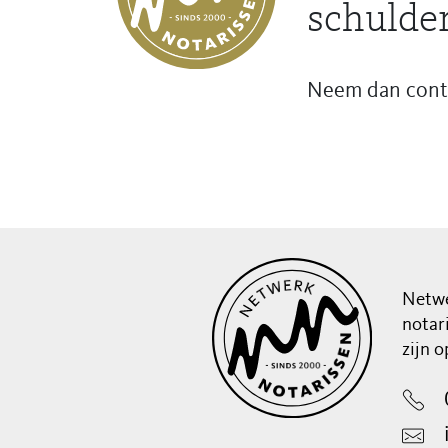
schulder
Neem dan conta
Netwe
notar
zijn 