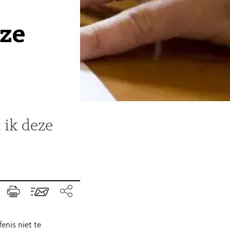
eze
 ik deze
enis niet te