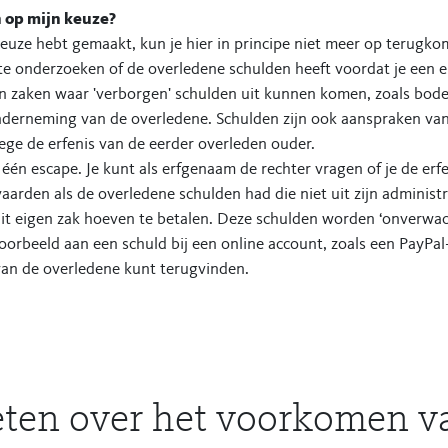
 op mijn keuze?
keuze hebt gemaakt, kun je hier in principe niet meer op terugk
te onderzoeken of de overledene schulden heeft voordat je een er
n zaken waar 'verborgen' schulden uit kunnen komen, zoals bod
nderneming van de overledene. Schulden zijn ook aanspraken va
ge de erfenis van de eerder overleden ouder.
én escape. Je kunt als erfgenaam de rechter vragen of je de erf
aarden als de overledene schulden had die niet uit zijn administra
uit eigen zak hoeven te betalen. Deze schulden worden ‘onverwac
rbeeld aan een schuld bij een online account, zoals een PayPal-
 van de overledene kunt terugvinden.
ten over het voorkomen v