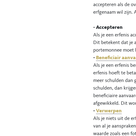
accepteren als de o
erfgenaam wil zijn. 
- Accepteren
Als je een erfenis a
Dit betekent dat je a
portemonnee moet b
-
Beneficiair aanv
Als je een erfenis b
erfenis hoeft te bet
meer schulden dan ge
schulden, dan krijg
beneficiaire aanvaa
afgewikkeld. Dit wo
-
Verwerpen
Als je niets uit de e
van al je aansprake
waarde zoals een fo