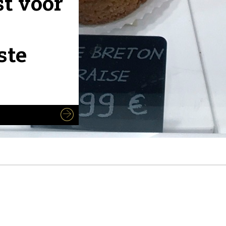
st voor
ste