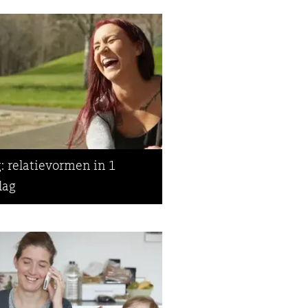
: relatievormen in 1
lag