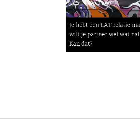
Je hebt een LAT relatie ma
wilt je partner wel wat nal
Kan dat?