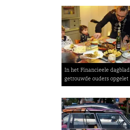
In het Financieele dagblad:
getrouwde ouders opgelet