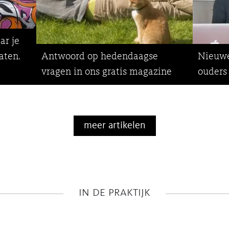
ar je
aten.
Antwoord op hedendaagse
Nieuwe
vragen in ons gratis magazine
ouders
meer artikelen
in de praktijk