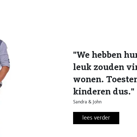
"We hebben hun
leuk zouden v
wonen. Toeste
kinderen dus."
Sandra & John
lees verder