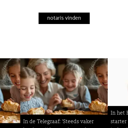
notaris vinden
In het 
In de Telegraaf: 'Steeds vaker
starte