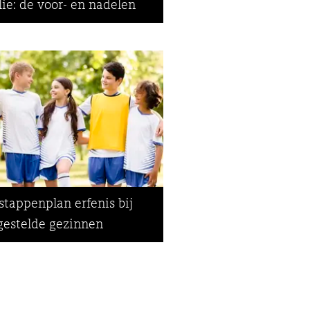
lie: de voor- en nadelen
stappenplan erfenis bij
estelde gezinnen