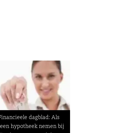
Financieele dagblad: Als
r een hypotheek nemen bij