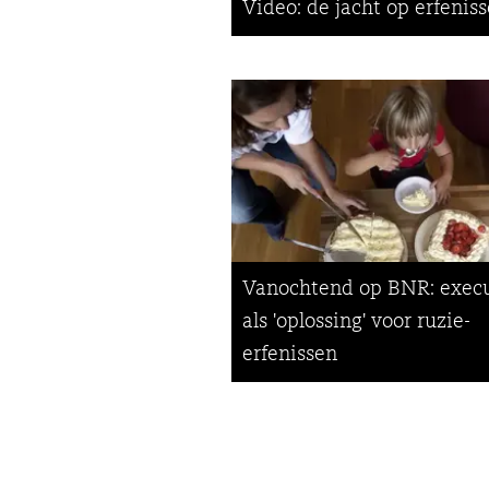
Video: de jacht op erfenis
Vanochtend op BNR: exec
als 'oplossing' voor ruzie-
erfenissen