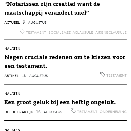
“Notarissen zijn creatief want de
maatschappij verandert snel”
actueel
9
augustus
testament
socialemediaclausule
airbnbclausule
nalaten
Negen cruciale redenen om te kiezen voor
een testament.
testament
artikel
16
augustus
nalaten
Een groot geluk bij een heftig ongeluk.
testament
onderneming
uit de praktijk
16
augustus
nalaten